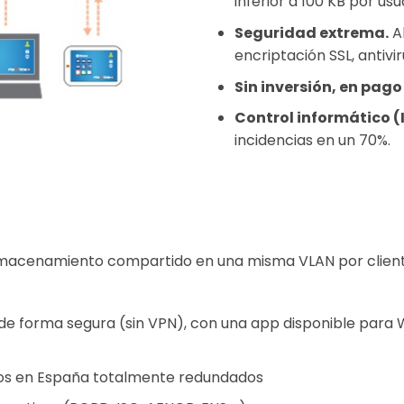
inferior a 100 KB por usu
Seguridad extrema.
Al
encriptación SSL, antivi
Sin inversión, en pago
Control informático (I
incidencias en un 70%.
y almacenamiento compartido en una misma VLAN por clien
 de forma segura (sin VPN), con una app disponible para 
tos en España totalmente redundados