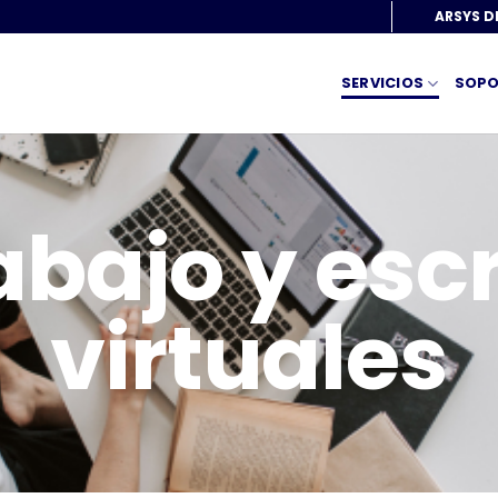
ARSYS 
SERVICIOS
SOPO
abajo y escr
virtuales