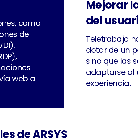
Mejorar l
del usuar
ones, como
iones de
Teletrabajo 
VDI),
dotar de un po
RDP),
sino que las 
caciones
adaptarse al 
vía web a
experiencia.
ales de ARSYS